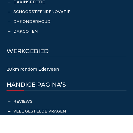
DAKINSPECTIE
K
SCHOORSTEENRENOVATIE
K
DAKONDERHOUD
K
DAKGOTEN
K
WERKGEBIED
20km rondom Ederveen
HANDIGE PAGINA’S
REVIEWS
K
VEEL GESTELDE VRAGEN
K
OFFERTE AANVRAGEN