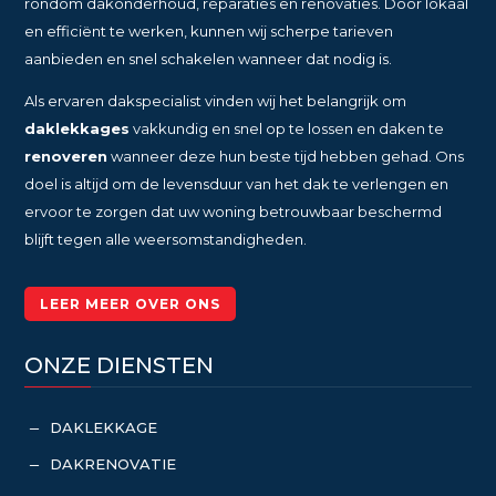
rondom dakonderhoud, reparaties en renovaties. Door lokaal
en efficiënt te werken, kunnen wij scherpe tarieven
aanbieden en snel schakelen wanneer dat nodig is.
Als ervaren dakspecialist vinden wij het belangrijk om
daklekkages
vakkundig en snel op te lossen en daken te
renoveren
wanneer deze hun beste tijd hebben gehad. Ons
doel is altijd om de levensduur van het dak te verlengen en
ervoor te zorgen dat uw woning betrouwbaar beschermd
blijft tegen alle weersomstandigheden.
LEER MEER OVER ONS
ONZE DIENSTEN
DAKLEKKAGE
K
DAKRENOVATIE
K