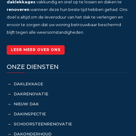
daklekkages
vakkundig en snel op te lossen en daken te
renoveren
wanneer deze hun beste tijd hebben gehad. Ons
doel is altijd om de levensduur van het dak te verlengen en
ervoor te zorgen dat uw woning betrouwbaar beschermd
blijft tegen alle weersomstandigheden.
LEER MEER OVER ONS
ONZE DIENSTEN
DAKLEKKAGE
K
DAKRENOVATIE
K
NIEUW DAK
K
DAKINSPECTIE
K
SCHOORSTEENRENOVATIE
K
DAKONDERHOUD
K