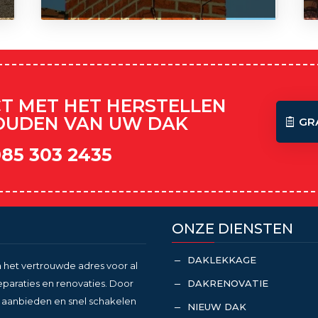
CT MET HET HERSTELLEN
OUDEN VAN UW DAK
GR
085 303 2435
ONZE DIENSTEN
DAKLEKKAGE
K
n
het vertrouwde adres voor al
DAKRENOVATIE
raties en renovaties. Door
K
en aanbieden en snel schakelen
NIEUW DAK
K