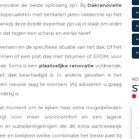
enovatie de beste oplossing zijn. Bij
Dakrenovatie
specialisten met tientallen jaren vakkennis op het
kzij deze brede expertise zijn wij in staat om ieder
 dat tegen een scherp en eerlijk tarief.
w wensen en de specifieke situatie van het dak. Of het
nnen of een plat dak met bitumen of EPDM, voor
pak. Soms is een
plaatselijke renovatie
voldoende,
t dak beschadigd is. In andere gevallen is het
KO
en nieuwe laag te voorzien. Wij adviseren u graag
S
delig is.
aal moment om te kijken naar extra mogelijkheden
zorgt voor meer wooncomfort en een lagere
n er subsidieregelingen die dit extra aantrekkelijk
e en bekijken welke combinatie het beste past bij