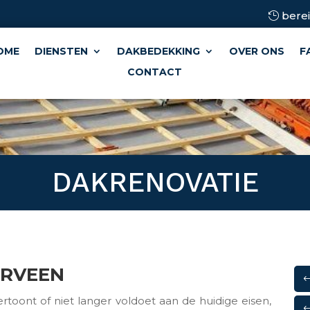
berei
OME
DIENSTEN
DAKBEDEKKING
OVER ONS
F
CONTACT
DAKRENOVATIE
ERVEEN
rtoont of niet langer voldoet aan de huidige eisen,