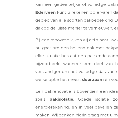
kan een gedeeltelijke of volledige dakr
Ederveen
kunt u rekenen op ervaren dak
gebied van alle soorten dakbedekking. Dan
dak op de juiste manier te vernieuwen, en
Bij een renovatie kijken wij altijd naar u
nu gaat om een hellend dak met dakpa
elke situatie bestaat een passende aan
bijvoorbeeld wanneer een deel van he
verstandiger om het volledige dak van e
welke optie het meest
duurzaam
én voor
Een dakrenovatie is bovendien een ide
zoals
dakisolatie
. Goede isolatie 
energierekening, en in veel gevallen zij
maken. Wij denken hierin graag met u me