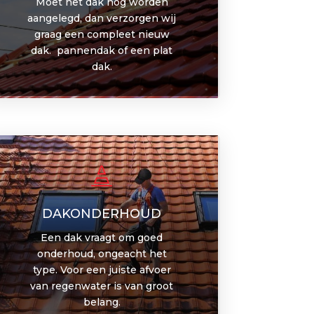
Moet het dak nog worden
aangelegd, dan verzorgen wij
graag een compleet nieuw
dak. pannendak of een plat
dak.

DAKONDERHOUD
Een dak vraagt om goed
onderhoud, ongeacht het
type. Voor een juiste afvoer
van regenwater is van groot
belang.